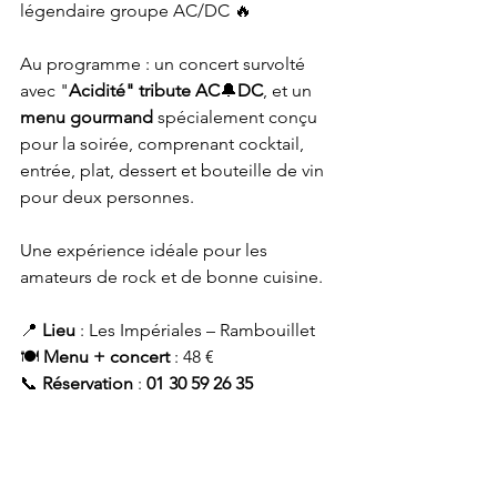
légendaire groupe AC/DC 🔥
Au programme : un concert survolté 
avec "
Acidité" tribute AC
🔔
DC
, et un 
menu gourmand
 spécialement conçu 
pour la soirée, comprenant cocktail, 
entrée, plat, dessert et bouteille de vin 
pour deux personnes.
Une expérience idéale pour les 
amateurs de rock et de bonne cuisine.
📍 
Lieu
 : Les Impériales – Rambouillet
🍽️ 
Menu + concert
 : 48 €
📞 
Réservation
 : 
01 30 59 26 35