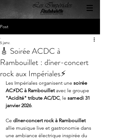
Post
.
5 janv.
🎸 Soirée ACDC à
Rambouillet : dîner-concert
rock aux Impériales⚡
Les Impériales organisent une 
soirée 
AC⚡DC à Rambouillet
 avec le groupe 
"Acidité" tribute AC/DC
, le 
samedi 31 
janvier 2026
.
Ce 
dîner-concert rock à Rambouillet
allie musique live et gastronomie dans 
une ambiance électrique inspirée du 